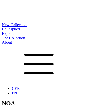
New Collection
Be Inspired
Explore
The Collection
About
Noa
Lookbook
Projekte
Partner
News
Produktion
Oberflächen
Gestelle
Optionen
Tische
Begleiter
Accessoires
Konfigurator
Vita
Showrooms
Kontakt
Downloads
GER
EN
NOA