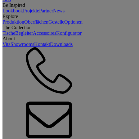
Be Inspired
Lookbook
Projekte
Partner
News
Explore
Produktion
Oberflächen
Gestelle
Optionen
The Collection
Tische
Begleiter
Accessoires
Konfigurator
About
Vita
Showrooms
Kontakt
Downloads