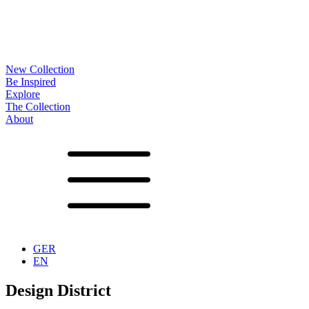
New Collection
Be Inspired
Explore
The Collection
About
Noa
Lookbook
Projekte
Partner
News
Produktion
Oberflächen
Gestelle
Optionen
Tische
Begleiter
Accessoires
Konfigurator
Vita
Showrooms
Kontakt
Downloads
GER
EN
Design District