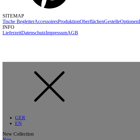
SITEMAP
Tische
Begleiter
Accessoires
Produktion
Oberflächen
Gestelle
Optionen
INFO
Lieferzeit
Datenschutz
Impressum
AGB
GER
EN
New Collection
Noa