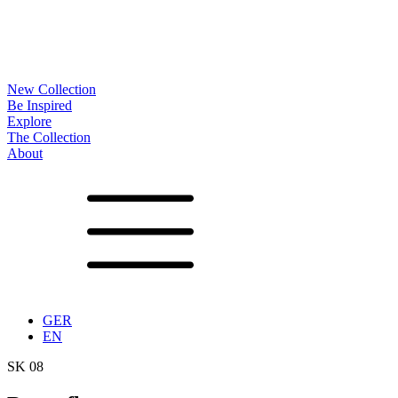
New Collection
Be Inspired
Explore
The Collection
About
Noa
Lookbook
Projects
Partners
News
Production
Surfaces
Frames
Options
Tables
Furniture
Accessoires
Configurator
Vita
Showrooms
Contact
Downloads
GER
EN
SK 08