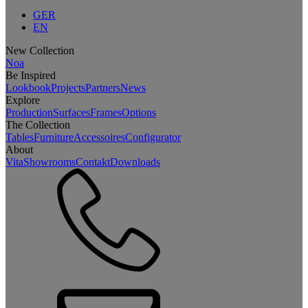
GER
EN
New Collection
Noa
Be Inspired
Lookbook
Projects
Partners
News
Explore
Production
Surfaces
Frames
Options
The Collection
Tables
Furniture
Accessoires
Configurator
About
Vita
Showrooms
Contakt
Downloads