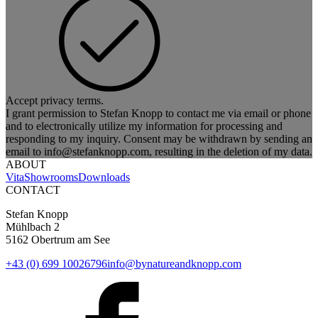
Accept privacy terms.
I grant permission to Stefan Knopp to contact me via email or phone
and to electronically utilize my information for processing and
responding to my inquiry. Consent may be withdrawn by sending an
email to info@stefanknopp.com, resulting in the deletion of my data.
ABOUT
Vita
Showrooms
Downloads
CONTACT
Stefan Knopp
Mühlbach 2
5162 Obertrum am See
+43 (0) 699 10026796
info@bynatureandknopp.com