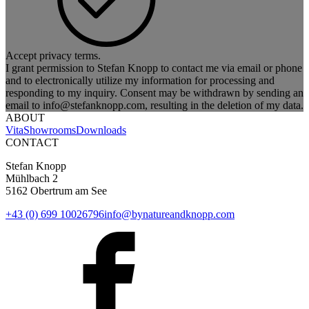
Accept privacy terms.
I grant permission to Stefan Knopp to contact me via email or phone
and to electronically utilize my information for processing and
responding to my inquiry. Consent may be withdrawn by sending an
email to info@stefanknopp.com, resulting in the deletion of my data.
ABOUT
Vita
Showrooms
Downloads
CONTACT
Stefan Knopp
Mühlbach 2
5162 Obertrum am See
+43 (0) 699 10026796
info@bynatureandknopp.com