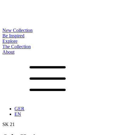
New Collection
Be Inspired
Explore
The Collection
About
Noa
Lookbook
Projects
Partners
News
Production
Surfaces
Frames
Options
Tables
Furniture
Accessoires
Configurator
Vita
Showrooms
Contact
Downloads
GER
EN
SK 21