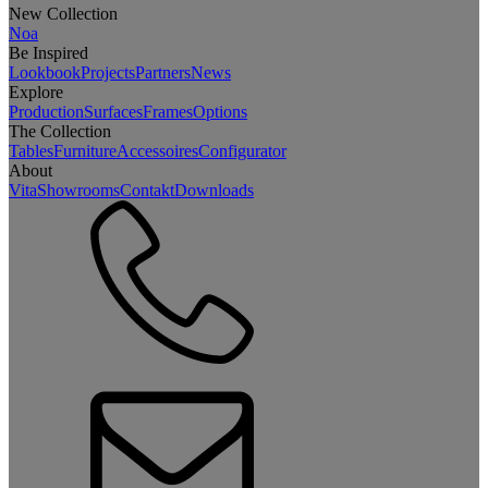
New Collection
Noa
Be Inspired
Lookbook
Projects
Partners
News
Explore
Production
Surfaces
Frames
Options
The Collection
Tables
Furniture
Accessoires
Configurator
About
Vita
Showrooms
Contakt
Downloads