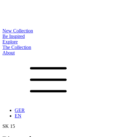
New Collection
Be Inspired
Explore
The Collection
About
Noa
Lookbook
Projects
Partners
News
Production
Surfaces
Frames
Options
Tables
Furniture
Accessoires
Configurator
Vita
Showrooms
Contact
Downloads
GER
EN
SK 15