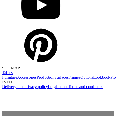
SITEMAP
Tables
Furniture
Accessoires
Production
Surfaces
Frames
Options
Lookbook
Pro
INFO
Delivery time
Privacy policy
Legal notice
Terms and conditions