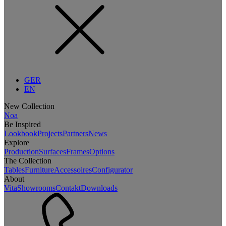
GER
EN
New Collection
Noa
Be Inspired
Lookbook
Projects
Partners
News
Explore
Production
Surfaces
Frames
Options
The Collection
Tables
Furniture
Accessoires
Configurator
About
Vita
Showrooms
Contakt
Downloads