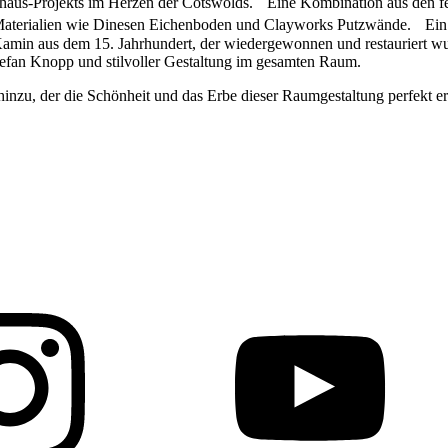
haus-Projekts im Herzen der Cotswolds. Eine Kombination aus den fei
 Materialien wie Dinesen Eichenboden und Clayworks Putzwände. Ein 
amin aus dem 15. Jahrhundert, der wiedergewonnen und restauriert wur
efan Knopp und stilvoller Gestaltung im gesamten Raum.
hinzu, der die Schönheit und das Erbe dieser Raumgestaltung perfekt er