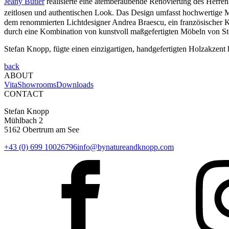
Jeany Butler
realisierte eine atemberaubende Renovierung des Herren
zeitlosen und authentischen Look. Das Design umfasst hochwertige
dem renommierten Lichtdesigner Andrea Braescu, ein französischer K
durch eine Kombination von kunstvoll maßgefertigten Möbeln von St
Stefan Knopp, fügte einen einzigartigen, handgefertigten Holzakzent 
back
ABOUT
Vita
Showrooms
Downloads
CONTACT
Stefan Knopp
Mühlbach 2
5162 Obertrum am See
+43 (0) 699 10026796
info@bynatureandknopp.com