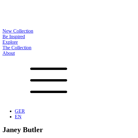
New Collection
Be Inspired
Explore
The Collection
About
Noa
Lookbook
Projects
Partners
News
Production
Surfaces
Frames
Options
Tables
Furniture
Accessoires
Configurator
Vita
Showrooms
Contact
Downloads
GER
EN
Janey Butler