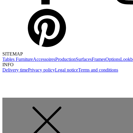
SITEMAP
Tables
Furniture
Accessoires
Production
Surfaces
Frames
Options
Lookb
INFO
Delivery time
Privacy policy
Legal notice
Terms and conditions