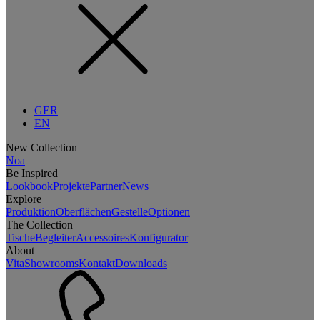
GER
EN
New Collection
Noa
Be Inspired
Lookbook
Projekte
Partner
News
Explore
Produktion
Oberflächen
Gestelle
Optionen
The Collection
Tische
Begleiter
Accessoires
Konfigurator
About
Vita
Showrooms
Kontakt
Downloads