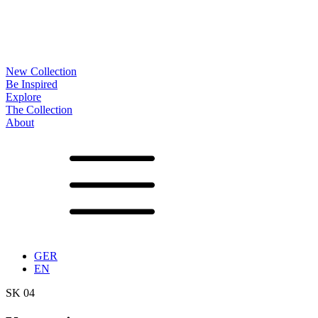
New Collection
Be Inspired
Explore
The Collection
About
Noa
Lookbook
Projekte
Partner
News
Produktion
Oberflächen
Gestelle
Optionen
Tische
Begleiter
Accessoires
Konfigurator
Vita
Showrooms
Kontakt
Downloads
GER
EN
SK 04