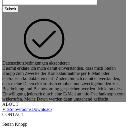
Datenschutzbedingungen akzeptieren
Hiermit erkläre ich mich damit einverstanden, dass mich Stefan
Knopp zum Zwecke der Kontaktaufnahme per E-Mail oder
telefonisch kontaktieren darf. Zudem bin ich damit einverstanden,
dass meine Daten elektronisch erhoben und zweckgebunden zur
Bearbeitung und Beantwortung gespeichert werden. Ich kann diese
Einwilligung jederzeit durch eine E-Mail an info@stefanknopp.com
widerrufen. Meine Daten werden dann umgehend gelöscht.
ABOUT
Vita
Showrooms
Downloads
CONTACT
Stefan Knopp