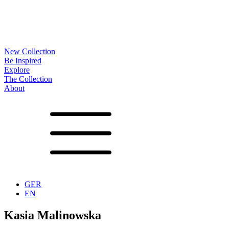
New Collection
Be Inspired
Explore
The Collection
About
Noa
Lookbook
Projekte
Partner
News
Produktion
Oberflächen
Gestelle
Optionen
Tische
Begleiter
Accessoires
Konfigurator
Vita
Showrooms
Kontakt
Downloads
GER
EN
Kasia Malinowska