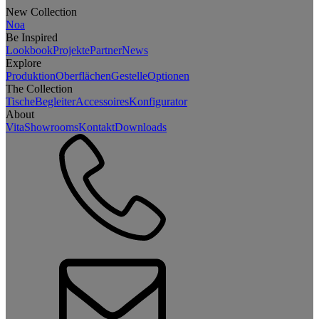
New Collection
Noa
Be Inspired
Lookbook
Projekte
Partner
News
Explore
Produktion
Oberflächen
Gestelle
Optionen
The Collection
Tische
Begleiter
Accessoires
Konfigurator
About
Vita
Showrooms
Kontakt
Downloads